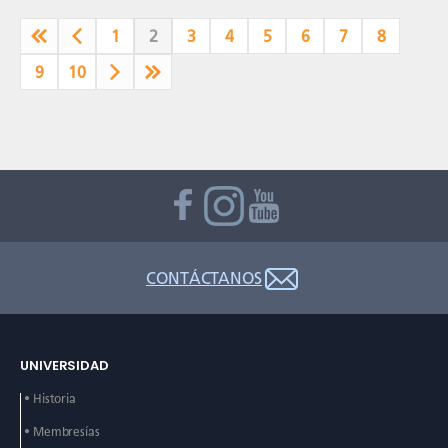
1
2
3
4
5
6
7
8
9
10
CONTÁCTANOS
UNIVERSIDAD
• Historia
• Membresías