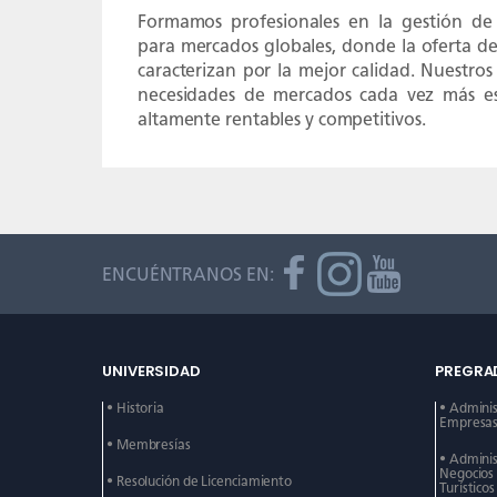
Formamos profesionales en la gestión de 
para mercados globales, donde la oferta de 
caracterizan por la mejor calidad. Nuestros
necesidades de mercados cada vez más esp
altamente rentables y competitivos.
ENCUÉNTRANOS EN:
UNIVERSIDAD
PREGRA
• Historia
• Admini
Empresas 
• Membresías
• Admini
Negocios
• Resolución de Licenciamiento
Turísticos