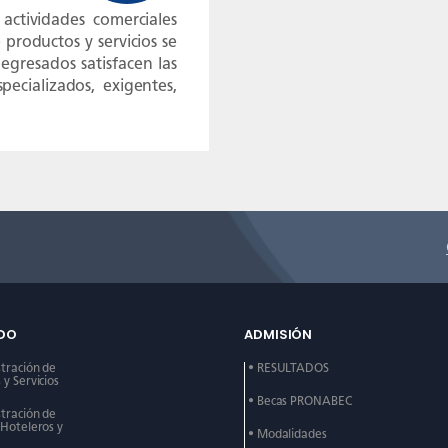
actividades comerciales
productos y servicios se
 egresados satisfacen las
ecializados, exigentes,
DO
ADMISIÓN
stración de
• RESULTADOS
y Servicios
• Becas PRONABEC
stración de
 Hoteleros y
• Modalidades