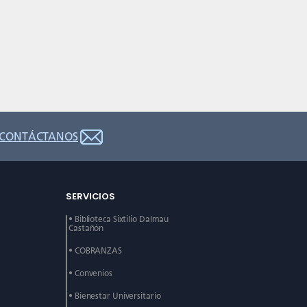
CONTÁCTANOS
SERVICIOS
• Biblioteca Sixtilio Dalmau
Castañón
• COBRANZAS
• Convenios
• Bienestar Universitario