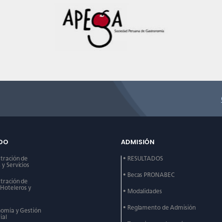
DO
ADMISIÓN
stración de
• RESULTADOS
y Servicios
• Becas PRONABEC
stración de
 Hoteleros y
• Modalidades
• Reglamento de Admisión
nomía y Gestión
ial