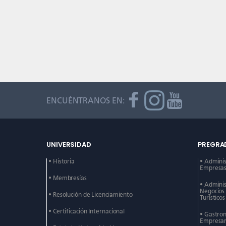
ENCUÉNTRANOS EN:
UNIVERSIDAD
PREGRA
• Historia
• Admini
Empresas 
• Membresías
• Admini
Negocios
• Resolución de Licenciamiento
Turísticos
• Certificación Internacional
• Gastro
Empresar