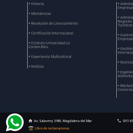
• Historia
• Admini
Empresas 
• Membresías
• Admini
Negocios
• Resolución de Licenciamiento
Turísticos
• Certificación Internacional
• Gastro
Empresar
• Estatuto Universidad Le
Cordon Bleu
• Gestió
Internaci
• Experiencia Multicultural
• Nutrici
• Noticias
• Ingenie
Alimenta
• Market
Comercia
Av. Salaverry 3180, Magdalena del Mar
(01) 6
Libro de reclamaciones