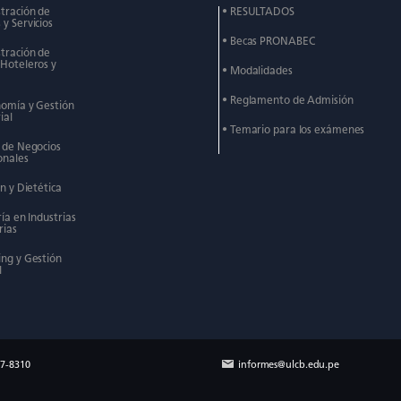
stración de
• RESULTADOS
y Servicios
• Becas PRONABEC
stración de
 Hoteleros y
• Modalidades
• Reglamento de Admisión
nomía y Gestión
ial
• Temario para los exámenes
n de Negocios
onales
ón y Dietética
ría en Industrias
rias
ing y Gestión
l
17-8310
informes@ulcb.edu.pe