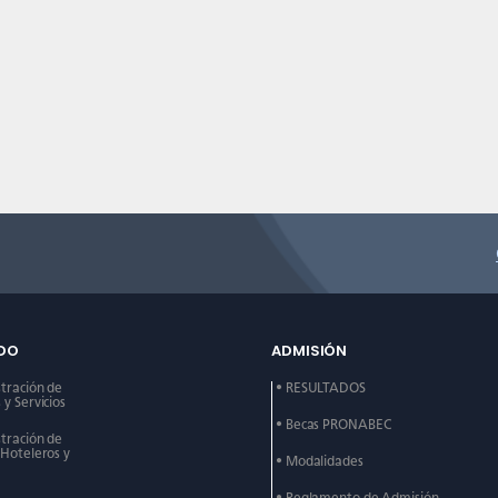
DO
ADMISIÓN
stración de
• RESULTADOS
y Servicios
• Becas PRONABEC
stración de
 Hoteleros y
• Modalidades