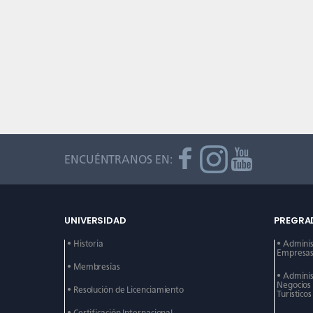
ENCUÉNTRANOS EN:
UNIVERSIDAD
PREGRA
• Historia
• Admini
Empresas 
• Membresías
• Admini
Negocios
• Resolución de Licenciamiento
Turísticos