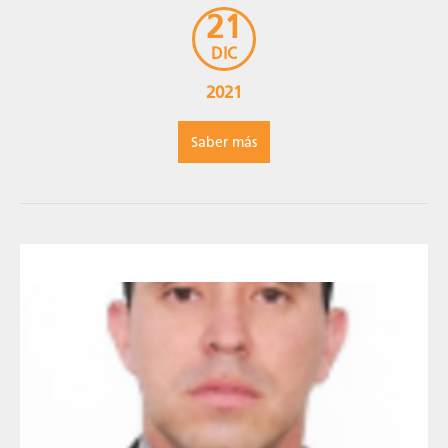
“Mejor Libro Educativo de Gastronomía", el
21
reconocimiento […]
DIC
2021
Saber más