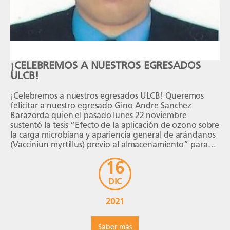
¡CELEBREMOS A NUESTROS EGRESADOS
ULCB!
¡Celebremos a nuestros egresados ULCB! Queremos
felicitar a nuestro egresado Gino Andre Sanchez
Barazorda quien el pasado lunes 22 noviembre
sustentó la tesis “Efecto de la aplicación de ozono sobre
la carga microbiana y apariencia general de arándanos
(Vacciniun myrtillus) previo al almacenamiento” para
obtener su título de “Licenciado en Ingeniería en
16
Industrias Alimentarias”. La […]
DIC
2021
Saber más