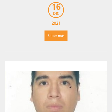
como “Licenciada en Gastronomía y Gestión
16
Empresarial”. La sustentación […]
DIC
2021
Saber más