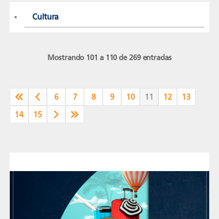
Cultura
Mostrando 101 a 110 de 269 entradas
6
7
8
9
10
11
12
13
14
15