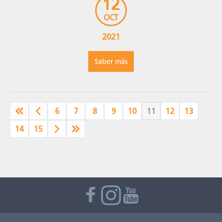
12
busca propiciar el encuentro entre […]
OCT
2021
Saber más
6
7
8
9
10
11
12
13
14
15