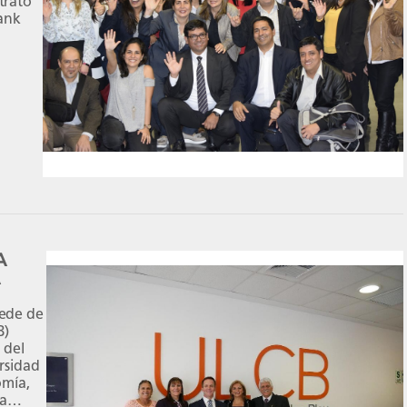
trató
Tank
ieron
mente
A
sede de
B)
 del
rsidad
omía,
La