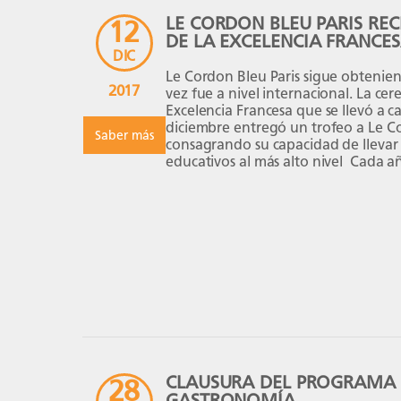
LE CORDON BLEU PARIS REC
12
DE LA EXCELENCIA FRANCE
DIC
Le Cordon Bleu Paris sigue obtenien
2017
vez fue a nivel internacional. La ce
Excelencia Francesa que se llevó a c
diciembre entregó un trofeo a Le C
Saber más
consagrando su capacidad de llevar 
educativos al más alto nivel Cada añ
Francesa (Excellence […]
CLAUSURA DEL PROGRAMA
28
GASTRONOMÍA