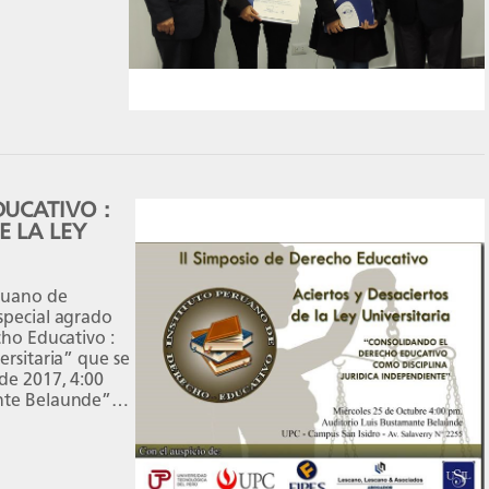
DUCATIVO :
E LA LEY
eruano de
especial agrado
cho Educativo :
ersitaria” que se
 de 2017, 4:00
ante Belaunde”
]