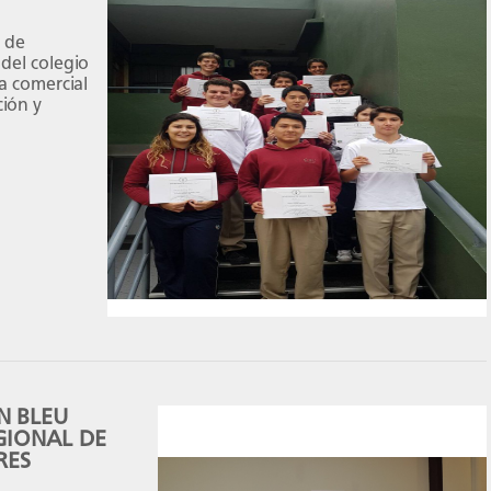
a de
del colegio
a comercial
ión y
N BLEU
EGIONAL DE
RES