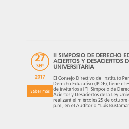
y negocios. Diego Sánchez […]
II SIMPOSIO DE DERECHO E
27
ACIERTOS Y DESACIERTOS D
SEP
UNIVERSITARIA
2017
El Consejo Directivo del Instituto P
Derecho Educativo (IPDE), tiene el 
de invitarlos al “II Simposio de Dere
Saber más
Aciertos y Desaciertos de la Ley Univ
realizará el miércoles 25 de octubre
p.m., en el Auditorio “Luis Bustam
de la Escuela de Postgrado de la […