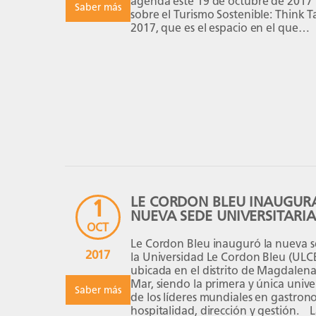
agenda este 19 de octubre de 2017 
Saber más
sobre el Turismo Sostenible: Think 
2017, que es el espacio en el que
ejecutivos de nuestro sector se reun
para departir sobre un tema suma
importante y […]
LE CORDON BLEU INAUGUR
1
NUEVA SEDE UNIVERSITARIA
OCT
Le Cordon Bleu inauguró la nueva 
2017
la Universidad Le Cordon Bleu (ULC
ubicada en el distrito de Magdalena
Mar, siendo la primera y única unive
Saber más
de los líderes mundiales en gastron
hospitalidad, dirección y gestión. 