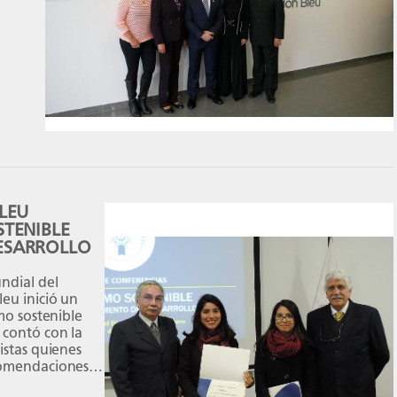
on la
ad, Dr.
LEU
TENIBLE
ESARROLLO
ndial del
leu inició un
smo sostenible
 contó con la
istas quienes
comendaciones
e administración