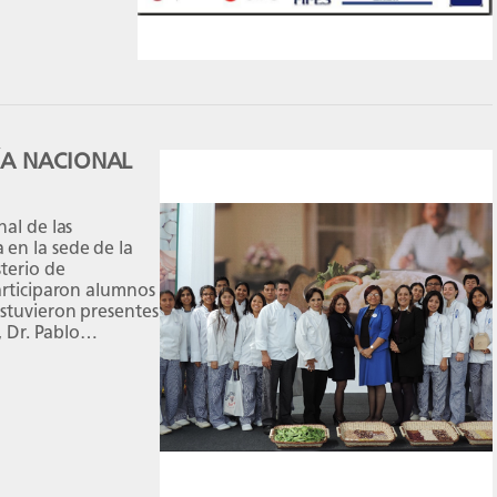
DÍA NACIONAL
nal de las
en la sede de la
sterio de
articiparon alumnos
stuvieron presentes
, Dr. Pablo
e de […]