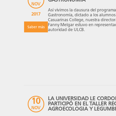
NOV
Así vivimos la clausura del program
2017
Gastronomía, dictado a los alumnos 
Casuarinas College, nuestra director
Fanny Melgar estuvo en representac
Saber más
autoridad de ULCB.
LA UNIVERSIDAD LE CORDO
10
PARTICIPÓ EN EL TALLER R
NOV
AGROECOLOGIA Y LEGUMB