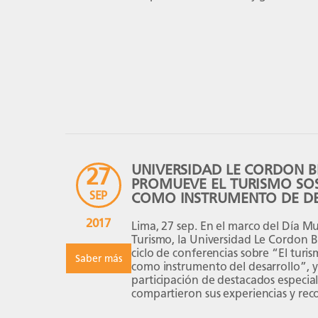
ceremonia de inauguración contó c
presencia del Rector de la Universid
Esteban Horna […]
UNIVERSIDAD LE CORDON B
27
PROMUEVE EL TURISMO SOS
SEP
COMO INSTRUMENTO DE D
2017
Lima, 27 sep. En el marco del Día Mu
Turismo, la Universidad Le Cordon B
ciclo de conferencias sobre “El turi
Saber más
como instrumento del desarrollo”, y
participación de destacados especial
compartieron sus experiencias y re
con los estudiantes de la facultad d