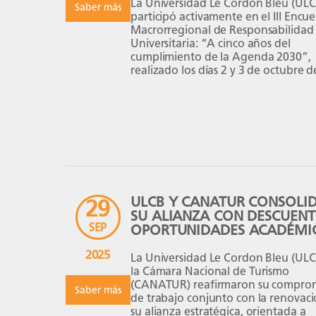
La Universidad Le Cordon Bleu (ULC
Saber más
participó activamente en el III Encu
Macrorregional de Responsabilidad 
Universitaria: “A cinco años del
cumplimiento de la Agenda 2030”,
realizado los días 2 y 3 de octubre d
2025 en la Universidad Nacional Jos
María Arguedas (UNAJMA), en la c
de Andahuaylas, Apurímac. Este
importante evento académico fue
organizado por la Dirección […]
ULCB Y CANATUR CONSOLI
29
SU ALIANZA CON DESCUENT
SEP
OPORTUNIDADES ACADÉMI
2025
La Universidad Le Cordon Bleu (ULC
la Cámara Nacional de Turismo
(CANATUR) reafirmaron su compro
Saber más
de trabajo conjunto con la renovac
su alianza estratégica, orientada a