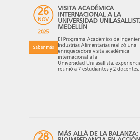
VISITA ACADÉMICA
26
INTERNACIONAL A LA
NOV
UNIVERSIDAD UNILASALLIST
MEDELLÍN
2025
El Programa Académico de Ingenier
Industrias Alimentarias realizó una
Saber más
enriquecedora visita académica
internacional a la
Universidad Unilasallista, experienc
reunió a 7 estudiantes y 2 docentes, 
Oscar Jordán y el Dr. Luis Taramona.
Durante los tres días de actividades,
nuestros estudiantes accedieron
a laboratorios especializados en áre
clave de la industria alimentaria, d
desarrollaron prácticas
de microbiología, biotecnología, c
grafía y procesos agroindustriales.
Asimismo, realizaron visitas técnicas
a plantas de producción alimentaria
MÁS ALLÁ DE LA BALANZA:
28
BIOIMPEDANCIA EN ACCIÓ