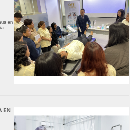
nua en
ía
r “Más
n
 donde
encia y
A EN