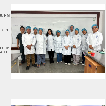
A EN
ía en
ia que
el Dr.
as
onde
romato
, […]
N