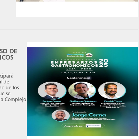
ESO DE
ICOS
cipará
l de
o de los
ue se
illa Complejo
ing
 a líderes