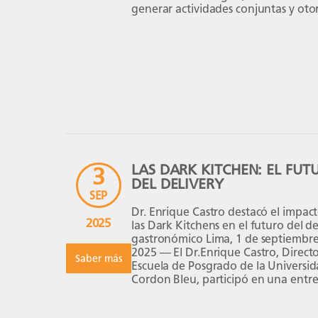
generar actividades conjuntas y oto
beneficios exclusivos a los miembros
asociados de CANATUR. Durante la
reunión institucional participaron, 
parte de la Universidad Le Cordon B
el Dr. Enrique Castro, Director de […
LAS DARK KITCHEN: EL FUT
3
DEL DELIVERY
SEP
Dr. Enrique Castro destacó el impac
2025
las Dark Kitchens en el futuro del de
gastronómico Lima, 1 de septiembr
2025 — El Dr.Enrique Castro, Directo
Saber más
Escuela de Posgrado de la Universid
Cordon Bleu, participó en una entre
en el programa PBO con Chema Sal
donde explicó cómo las Dark