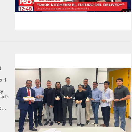
O
 II
ty
rado
l
e
través
a
s para