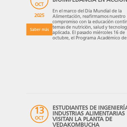
OCT
En el marco del Día Mundial de la
2025
Alimentación, reafirmamos nuestro
compromiso con la educación conti
temas de nutrición, salud y tecnolog
Saber más
aplicada. El pasado miércoles 16 de
octubre, el Programa Académico de
Nutrición y Dietética realizó el talle
allá de la balanza: Bioimpedancia e
acción”, un espacio de aprendizaje
los asistentes conocieron cómo la ci
[…]
ESTUDIANTES DE INGENIERÍ
13
INDUSTRIAS ALIMENTARIAS
OCT
VISITAN LA PLANTA DE
VEDAKOMBUCHA