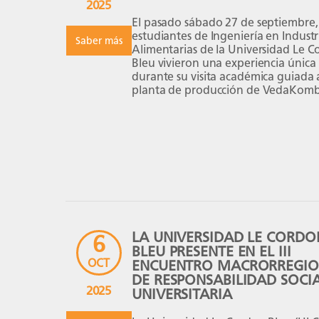
2025
El pasado sábado 27 de septiembre, 
estudiantes de Ingeniería en Industr
Saber más
Alimentarias de la Universidad Le 
Bleu vivieron una experiencia única
durante su visita académica guiada 
planta de producción de VedaKom
en Surquillo, Lima. Durante la jorna
nuestros 14 estudiantes (9 del curso
Biotecnología y 5 del curso de Biolo
cargo del docente el Dr. Luis Taram
Ruiz, […]
LA UNIVERSIDAD LE CORDO
6
BLEU PRESENTE EN EL III
OCT
ENCUENTRO MACRORREGI
DE RESPONSABILIDAD SOCI
2025
UNIVERSITARIA