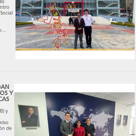
B)
entro
Social
e
é
iudad
DAN
OS Y
CAS
B) y
miso
ión de