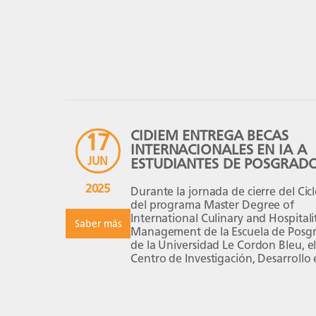
Kitchens (cocinas ocultas) están
transformando […]
CIDIEM ENTREGA BECAS
17
INTERNACIONALES EN IA A
JUN
ESTUDIANTES DE POSGRAD
2025
Durante la jornada de cierre del Ciclo
del programa Master Degree of
International Culinary and Hospitali
Saber más
Management de la Escuela de Posg
de la Universidad Le Cordon Bleu, e
Centro de Investigación, Desarrollo 
Innovación Empresarial (CIDIEM), a 
de su presidente, el Mg. David Ciez
Ramos, otorgó ocho becas completa
el prestigioso curso internacional