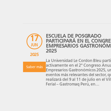
“Learning AI […]
ESCUELA DE POSGRADO
17
PARTICIPARÁ EN EL CONGR
JUN
EMPRESARIOS GASTRONÓM
2025
2025
La Universidad Le Cordon Bleu parti
activamente en el 2° Congreso Anua
Saber más
Empresarios Gastronómicos 2025, un
eventos más relevantes del sector, q
realizará del 9 al 11 de julio en el V
Ferial – Gastromaq Perú, en
Chorrillos. Organizado por Network
Gastronómico, este congreso reunirá
empresariales, académicos, chefs y
emprendedores para dialogar […]