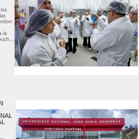
los
ias
Cordon
a la
bucha,
da,
 de
gía) a
ona
N
ONAL
AL