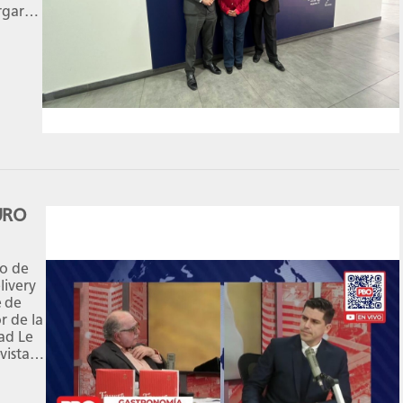
rgar
por
leu,
]
URO
to de
livery
e de
r de la
ad Le
vista
cedo,