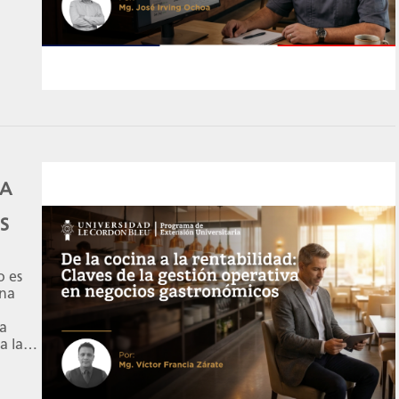
as en
ajustes
as […]
LA
S
o es
una
da
a la
enta
a