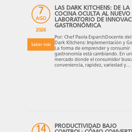
LAS DARK KITCHENS: DE LA
7
COCINA OCULTA AL NUEVO
AGO
LABORATORIO DE INNOVAC
GASTRONÓMICA
2026
Por: Chef Paola EsparchDocente del
Dark Kitchens: Implementación y Ge
Saber más
La forma de emprender y consumir
gastronomía está cambiando. En un
mercado donde el consumidor busc
conveniencia, rapidez, variedad y
experiencias cada vez más personali
las Dark Kitchens se han convertido
uno de los formatos que están
transformando el negocio gastronó
nivel […]
PRODUCTIVIDAD BAJO
14
CONTROL: CÓMO CONVERTI