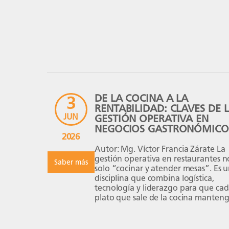
comprometer sus resultados por fall
el control de costos, mermas no
detectadas, baja productividad, des
entre inventario y demanda, compr
DE LA COCINA A LA
3
RENTABILIDAD: CLAVES DE 
JUN
GESTIÓN OPERATIVA EN
NEGOCIOS GASTRONÓMICO
2026
Autor: Mg. Víctor Francia Zárate La
gestión operativa en restaurantes n
Saber más
solo “cocinar y atender mesas”. Es 
disciplina que combina logística,
tecnología y liderazgo para que ca
plato que sale de la cocina manteng
misma calidad, textura, sabor y
presentación; que cada cliente se si
bien atendido y viva una experienci