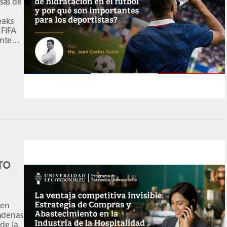
sas de
eaks
 FIFA
nte
xtremo
 […]
TO
 en
adenas
de la