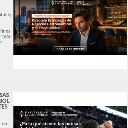
tality
afines
ir más
ar
cursos
 2026
SAS
TBOL
TES
o en