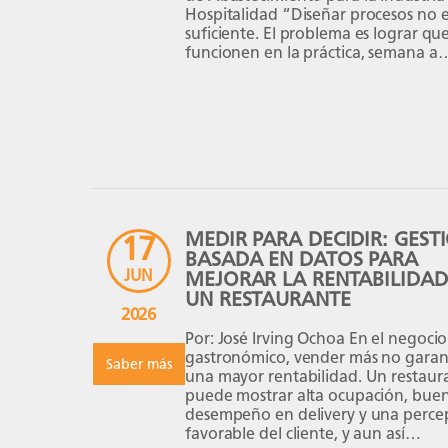
Hospitalidad “Diseñar procesos no e
suficiente. El problema es lograr qu
funcionen en la práctica, semana a
semana.” Cuando se habla del éxito
restaurante o de cualquier organiz
de la industria de la hospitalidad, la
MEDIR PARA DECIDIR: GEST
17
BASADA EN DATOS PARA
JUN
MEJORAR LA RENTABILIDAD
UN RESTAURANTE
2026
Por: José Irving Ochoa En el negocio
gastronómico, vender más no garan
Saber más
una mayor rentabilidad. Un restaur
puede mostrar alta ocupación, bue
desempeño en delivery y una perce
favorable del cliente, y aun así