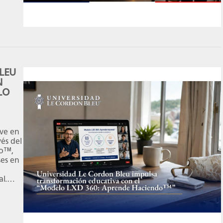
LEU
N
LO
ive en
és del
do™,
ses en
l.
e
vivir
]