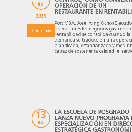
JUL
OPERACIÓN DE UN
RESTAURANTE EN RENTABIL
2026
Por: MBA. José Irving OchoaEjecuti
operaciones En negocios gastronómi
Saber más
rentabilidad se consolida cuando la
demanda se traduce en una operac
planificada, estandarizada y medibl
capaz de sostener la calidad, el servic
margen. La rentabilidad se define e
operación Un restaurante puede reg
un alto volumen de ventas y, aun así
LA ESCUELA DE POSGRADO
13
LANZA NUEVO PROGRAMA 
JUL
ESPECIALIZACIÓN EN DIREC
ESTRATÉGICA GASTRONÓMI