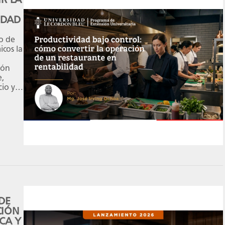
IDAD
vo de
cos la
ión
e,
io y el
n la
istrar
, […]
DE
CIÓN
CA Y