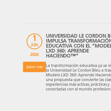
inolvidable; […]
UNIVERSIDAD LE CORDON B
1
IMPULSA TRANSFORMACIÓ
JUN
EDUCATIVA CON EL “MODE
LXD 360: APRENDE
2026
HACIENDO™”
La transformación educativa ya se v
Saber más
la Universidad Le Cordon Bleu a trav
Modelo LXD 360: Aprende Hacien
una propuesta que convierte las cla
experiencias más activas, prácticas y
conectadas con el mundo profesiona
Elegir una carrera no solo se trata d
estudiar teoría. También se trata de 
experiencias, resolver problemas […