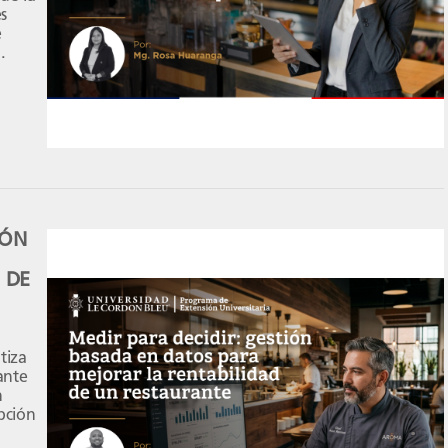
s
e
 de un
ación
 […]
IÓN
 DE
tiza
ante
n
pción