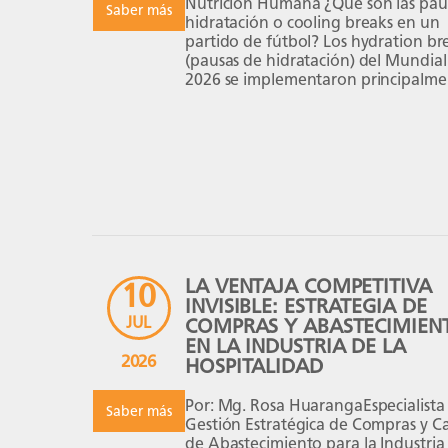
Nutrición Humana ¿Qué son las pau
Saber más
hidratación o cooling breaks en un
partido de fútbol? Los hydration br
(pausas de hidratación) del Mundial
2026 se implementaron principalme
por protección de la salud de los
jugadores ante el riesgo de calor e
en muchas sedes de Estados Unidos,
LA VENTAJA COMPETITIVA
10
INVISIBLE: ESTRATEGIA DE
JUL
COMPRAS Y ABASTECIMIEN
EN LA INDUSTRIA DE LA
2026
HOSPITALIDAD
Por: Mg. Rosa HuarangaEspecialista
Saber más
Gestión Estratégica de Compras y C
de Abastecimiento para la Industria 