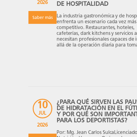
2026
DE HOSPITALIDAD
La industria gastronómica y de hospi
Saber más
enfrenta un escenario cada vez más
competitivo. Restaurantes, hoteles,
cafeterías, dark kitchens y servicios 
necesitan profesionales capaces de 
allá de la operación diaria para tom
decisiones estratégicas, optimizar re
y generar crecimiento sostenible. El
programa inicia el 29 de octubre de
y está diseñado para […]
¿PARA QUÉ SIRVEN LAS PAU
10
DE HIDRATACIÓN EN EL FÚ
JUL
Y POR QUÉ SON IMPORTAN
PARA LOS DEPORTISTAS?
2026
Por: Mg. Jean Carlos SulcaLicenciad