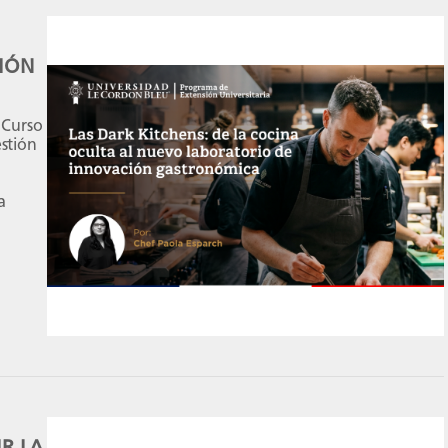
IÓN
 Curso
stión
a
zadas,
 en
mico a
R LA