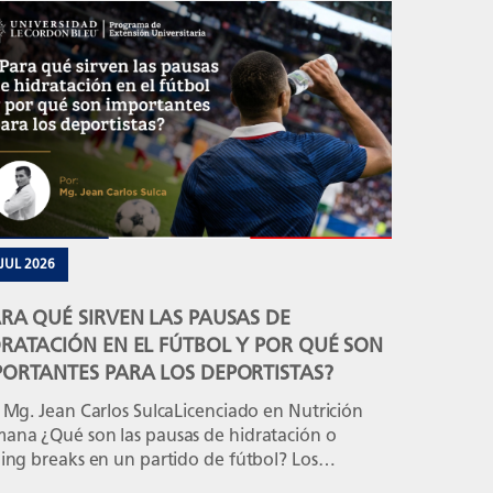
icios afines necesitan profesionales capaces de ir
allá de la operación diaria para tomar decisiones
atégicas, optimizar recursos y generar
imiento sostenible. El programa inicia el 08 de
tiembre de 2026 y está diseñado para […]
 JUL 2026
RA QUÉ SIRVEN LAS PAUSAS DE
RATACIÓN EN EL FÚTBOL Y POR QUÉ SON
PORTANTES PARA LOS DEPORTISTAS?
 Mg. Jean Carlos SulcaLicenciado en Nutrición
ana ¿Qué son las pausas de hidratación o
ing breaks en un partido de fútbol? Los
ation breaks (pausas de hidratación) del