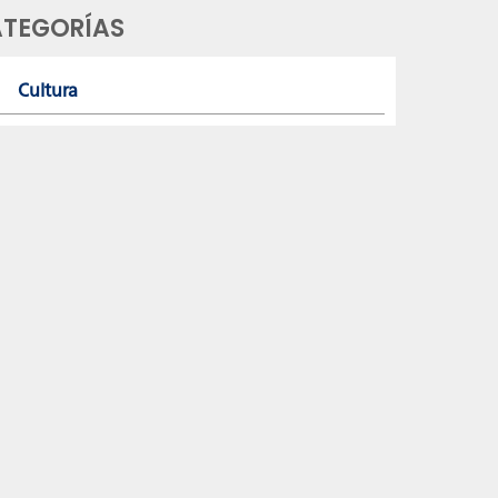
dial FIFA 2026 se implementaron
TEGORÍAS
cipalmente por protección de la salud de los
adores ante el riesgo de calor extremo en muchas
es de Estados Unidos, […]
Cultura