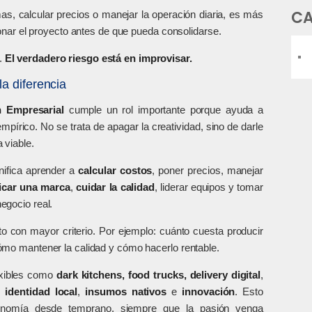
Mun
CA
s, calcular precios o manejar la operación diaria, es más
prin
donar el proyecto antes de que pueda consolidarse.
jug
sed
.
El verdadero riesgo está en improvisar.
la diferencia
 Empresarial
cumple un rol importante porque ayuda a
írico. No se trata de apagar la creatividad, sino de darle
 viable.
nifica aprender a
calcular costos
, poner precios, manejar
car una marca
,
cuidar la calidad
, liderar equipos y tomar
egocio real.
 con mayor criterio. Por ejemplo: cuánto cuesta producir
ómo mantener la calidad y cómo hacerlo rentable.
exibles como
dark kitchens, food trucks, delivery digital
,
n
identidad local
,
insumos nativos
e
innovación
. Esto
onomía desde temprano, siempre que la pasión venga