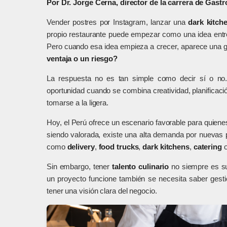
Por Dr. Jorge Cerna, director de la carrera de Gas
Vender postres por Instagram, lanzar una
dark kitch
propio restaurante puede empezar como una idea entre
Pero cuando esa idea empieza a crecer, aparece una 
ventaja o un riesgo?
La respuesta no es tan simple como decir sí o no.
oportunidad cuando se combina creatividad, planificaci
tomarse a la ligera.
Hoy, el Perú ofrece un escenario favorable para quien
siendo valorada, existe una alta demanda por nuevas
como
delivery
,
food trucks
,
dark kitchens
,
catering
Sin embargo, tener
talento culinario
no siempre es suf
un proyecto funcione también se necesita saber gestio
tener una visión clara del negocio.