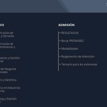
DO
ADMISIÓN
stración de
• RESULTADOS
y Servicios
• Becas PRONABEC
stración de
 Hoteleros y
• Modalidades
• Reglamento de Admisión
nomía y Gestión
ial
• Temario para los exámenes
n de Negocios
onales
ón y Dietética
ría en Industrias
rias
ing y Gestión
l