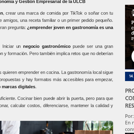
tronomía y Gestión Empresarial de la ULCB
en
, crear una marca de comida por TikTok o soñar con tu
 amigos, una receta familiar o un primer pedido pequeño.
gran pregunta:
¿emprender joven en gastronomía es una
 Iniciar un
negocio gastronómico
puede ser una gran
ón y formación. Pero también implica retos que no deberían
es quieren emprender en cocina. La gastronomía local sigue
14
 propuestas y hay formatos más accesibles para empezar,
o
marcas digitales
.
PR
CO
iciente. Cocinar bien puede abrir la puerta, pero para que
RE
nar, calcular costos, diferenciarse, mantener la calidad y
Por
En n
con