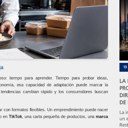
oper
capa
La r
res
vent
ja
13
o: tiempo para aprender. Tiempo para probar ideas,
LA
stronomía, esa capacidad de adaptación puede marcar la
PR
s tendencias cambian rápido y los consumidores buscan
DI
DE
 con formatos flexibles. Un emprendimiento puede nacer
La i
do en
TikTok
, una carta pequeña de productos, una
marca
un 
Rest