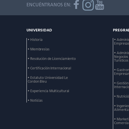
ENCUÉNTRANOS EN:
UNIVERSIDAD
PREGRA
• Historia
• Admini
Empresas 
• Membresías
• Admini
Negocios
• Resolución de Licenciamiento
Turísticos
• Certificación Internacional
• Gastro
Empresar
• Estatuto Universidad Le
Cordon Bleu
• Gestió
Internaci
• Experiencia Multicultural
• Nutrici
• Noticias
• Ingenie
Alimenta
• Market
Comercia