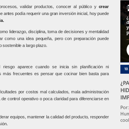
serv
procesos, validar productos, conocer al público y
crear
más 
 antes podía requerir una gran inversión inicial, hoy puede
estr
ia.
crec
sep
omo liderazgo, disciplina, toma de decisiones y mentalidad
iar como una idea pequeña, pero con preparación puede
 sostenible a largo plazo.
iesgo aparece cuando se inicia sin planificación ni
10
es más frecuentes es pensar que cocinar bien basta para
¿PA
HID
icultades por costos mal calculados, mala administración
IM
 de control operativo o poca claridad para diferenciarse en
Por:
Hum
derar equipos, mantener la calidad del producto, responder
cool
sión.
hydr