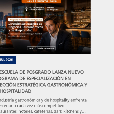
ación planificada, estandarizada y medible,
z de sostener la calidad, el servicio y el margen.
entabilidad se define en la operación Un
taurante puede registrar un alto volumen de
as y, aun así, […]
 JUL 2026
 ESCUELA DE POSGRADO LANZA NUEVO
OGRAMA DE ESPECIALIZACIÓN EN
RECCIÓN ESTRATÉGICA GASTRONÓMICA Y
 HOSPITALIDAD
ndustria gastronómica y de hospitality enfrenta
escenario cada vez más competitivo.
aurantes, hoteles, cafeterías, dark kitchens y