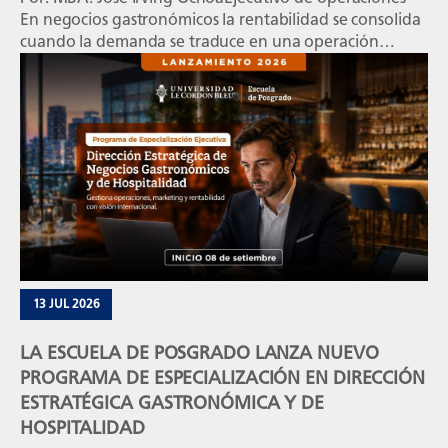
En negocios gastronómicos la rentabilidad se consolida
cuando la demanda se traduce en una operación
planificada, estandarizada y medible, capaz de sostener
la calidad, el servicio y el margen. La rentabilidad se
define en la operación Un restaurante puede registrar
un alto volumen de ventas y, aun así, […]
13 JUL 2026
LA ESCUELA DE POSGRADO LANZA NUEVO
PROGRAMA DE ESPECIALIZACIÓN EN DIRECCIÓN
ESTRATÉGICA GASTRONÓMICA Y DE
HOSPITALIDAD