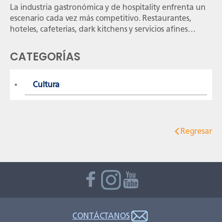
La industria gastronómica y de hospitality enfrenta un
escenario cada vez más competitivo. Restaurantes,
hoteles, cafeterías, dark kitchens y servicios afines
necesitan profesionales capaces de ir más allá de la
operación diaria para tomar decisiones estratégicas,
CATEGORÍAS
optimizar recursos y generar crecimiento sostenible. El
programa inicia el 29 de octubre de 2026 y está
diseñado para […]
Cultura
Regresar
CONTÁCTANOS