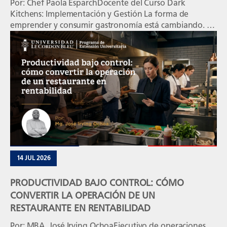
Por: Chef Paola EsparchDocente del Curso Dark
Kitchens: Implementación y Gestión La forma de
emprender y consumir gastronomía está cambiando. En
un mercado donde el consumidor busca conveniencia,
rapidez, variedad y experiencias cada vez más
personalizadas, las Dark Kitchens se han convertido en
uno de los formatos que están transformando el
negocio gastronómico a nivel […]
14 JUL 2026
PRODUCTIVIDAD BAJO CONTROL: CÓMO
CONVERTIR LA OPERACIÓN DE UN
RESTAURANTE EN RENTABILIDAD
Por: MBA. José Irving OchoaEjecutivo de operaciones