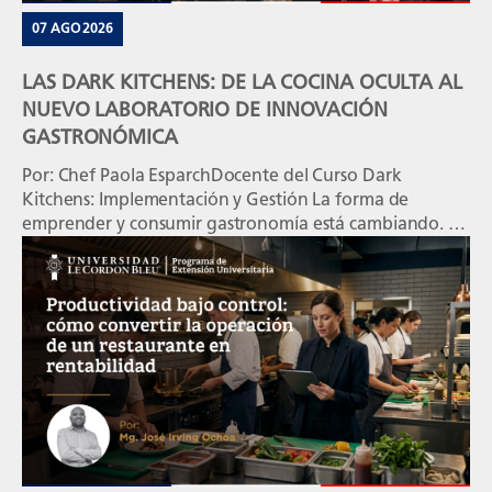
07 AGO 2026
LAS DARK KITCHENS: DE LA COCINA OCULTA AL
NUEVO LABORATORIO DE INNOVACIÓN
GASTRONÓMICA
Por: Chef Paola EsparchDocente del Curso Dark
Kitchens: Implementación y Gestión La forma de
emprender y consumir gastronomía está cambiando. En
un mercado donde el consumidor busca conveniencia,
rapidez, variedad y experiencias cada vez más
personalizadas, las Dark Kitchens se han convertido en
uno de los formatos que están transformando el
negocio gastronómico a nivel […]