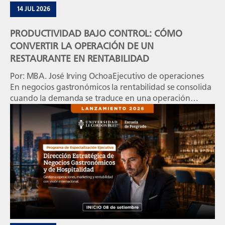
14 JUL 2026
PRODUCTIVIDAD BAJO CONTROL: CÓMO
CONVERTIR LA OPERACIÓN DE UN
RESTAURANTE EN RENTABILIDAD
Por: MBA. José Irving OchoaEjecutivo de operaciones
En negocios gastronómicos la rentabilidad se consolida
cuando la demanda se traduce en una operación
planificada, estandarizada y medible, capaz de sostener
la calidad, el servicio y el margen. La rentabilidad se
define en la operación Un restaurante puede registrar
un alto volumen de ventas y, aun así, […]