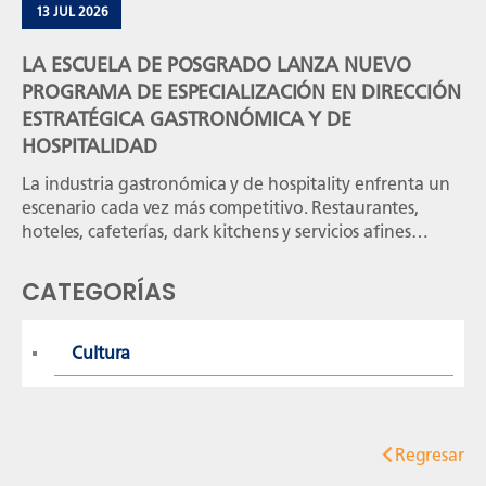
13 JUL 2026
LA ESCUELA DE POSGRADO LANZA NUEVO
PROGRAMA DE ESPECIALIZACIÓN EN DIRECCIÓN
ESTRATÉGICA GASTRONÓMICA Y DE
HOSPITALIDAD
La industria gastronómica y de hospitality enfrenta un
escenario cada vez más competitivo. Restaurantes,
hoteles, cafeterías, dark kitchens y servicios afines
necesitan profesionales capaces de ir más allá de la
operación diaria para tomar decisiones estratégicas,
CATEGORÍAS
optimizar recursos y generar crecimiento sostenible. El
programa inicia el 29 de octubre de 2026 y está
diseñado para […]
Cultura
Regresar