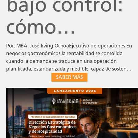
bajo control:
cómo
convertir la
Por: MBA. José Irving OchoaEjecutivo de operaciones En
negocios gastronómicos la rentabilidad se consolida
cuando la demanda se traduce en una operación
operación de
planificada, estandarizada y medible, capaz de sostener
la calidad, el servicio y el margen. La rentabilidad se
SABER MÁS
define en la operación Un restaurante puede registrar
un
un alto volumen de ventas y, aun así, […]
restaurante
en